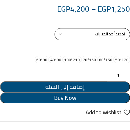
EGP
4,200
–
EGP
1,250
خامة التابلوة
اختر مقاس البرواز
90*60
90*40
210*100
150*70
150*60
120*50
إضافة إلى السلة
Buy Now
Add to wishlist