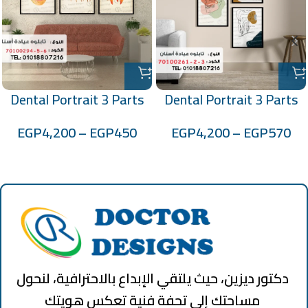
Dental Portrait 3 Parts
Dental Portrait 3 Parts
Code: 70100294-5-6
Code: 70100261-2-3
EGP
4,200
–
EGP
450
EGP
4,200
–
EGP
570
دكتور ديزين، حيث يلتقي الإبداع بالاحترافية، لنحول
مساحتك إلى تحفة فنية تعكس هويتك