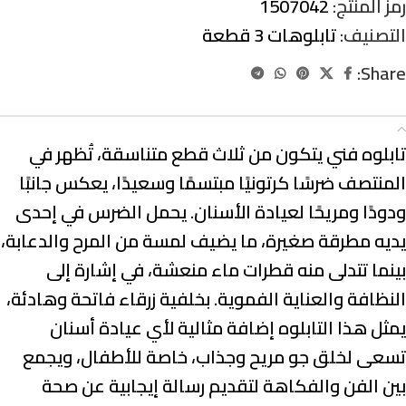
رمز المنتج:
1507042
التصنيف:
تابلوهات 3 قطعة
Share:
الوصف
تابلوه فني يتكون من ثلاث قطع متناسقة، تُظهر في
المنتصف ضرسًا كرتونيًا مبتسمًا وسعيدًا، يعكس جانبًا
ودودًا ومريحًا لعيادة الأسنان. يحمل الضرس في إحدى
يديه مطرقة صغيرة، ما يضيف لمسة من المرح والدعابة،
بينما تتدلى منه قطرات ماء منعشة، في إشارة إلى
النظافة والعناية الفموية. بخلفية زرقاء فاتحة وهادئة،
يمثل هذا التابلوه إضافة مثالية لأي عيادة أسنان
تسعى لخلق جو مريح وجذاب، خاصة للأطفال، ويجمع
بين الفن والفكاهة لتقديم رسالة إيجابية عن صحة