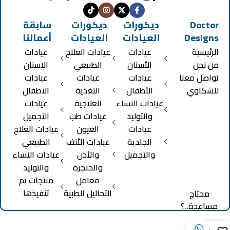
Doctor
ديكورات
ديكورات
سابقة
Designs
العيادات
العيادات
أعمالنا
الرئيسية
عيادات
عيادات العلاج
عيادات
من نحن
الأسنان
الطبيعي
الاسنان
تواصل معنا
عيادات
عيادات
عيادات
للشكاوي
الأطفال
التغذية
الاطفال
عيادات النساء
العلاجية
عيادات
والتوليد
عيادات طب
التجميل
عيادات
العيون
عيادات العلاج
الجلدية
عيادات الأنف
الطبيعي
والتجميل
والأذن
عيادات النساء
والحنجرة
والتوليد
معامل
منتجات تم
التحاليل الطبية
تنفيذها
محتاج
مساعدة..؟
0