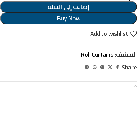
إضافة إلى السلة
Buy Now
Add to wishlist
التصنيف:
Roll Curtains
Share:
الوصف
ستاير رول بلوك اوت
ستاير رول معاها ماكينة اصلية – يتم طباعتها
بلوجو العيادة معتمة للشمس بنسبة 100% –
قابلة للتنظيف والتعقيم