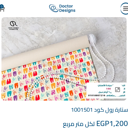
0
Click to enlarge
ستارة رول كود 1001501
EGP
1,200
لكل متر مربع