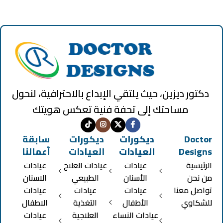
دكتور ديزين، حيث يلتقي الإبداع بالاحترافية، لنحول
مساحتك إلى تحفة فنية تعكس هويتك
Doctor
ديكورات
ديكورات
سابقة
Designs
العيادات
العيادات
أعمالنا
الرئيسية
عيادات
عيادات العلاج
عيادات
من نحن
الأسنان
الطبيعي
الاسنان
تواصل معنا
عيادات
عيادات
عيادات
للشكاوي
الأطفال
التغذية
الاطفال
عيادات النساء
العلاجية
عيادات