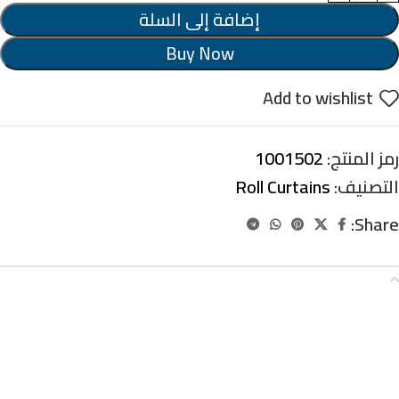
إضافة إلى السلة
Buy Now
Add to wishlist
رمز المنتج:
1001502
التصنيف:
Roll Curtains
Share:
الوصف
ستاير رول بلوك اوت
ستاير رول معاها ماكينة اصلية – يتم طباعتها
بلوجو العيادة معتمة للشمس بنسبة 100% –
قابلة للتنظيف والتعقيم