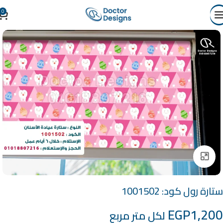
0
Click to enlarge
ستارة رول كود: 1001502
EGP
1,200
لكل متر مربع