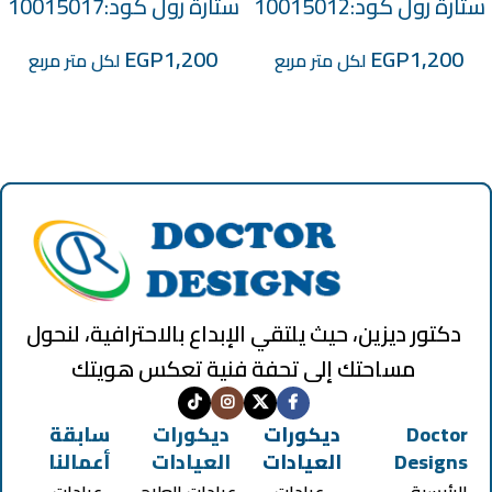
ستارة رول كود:10015012
ستارة رول كود:10015017
EGP
1,200
EGP
1,200
لكل متر مربع
لكل متر مربع
دكتور ديزين، حيث يلتقي الإبداع بالاحترافية، لنحول
مساحتك إلى تحفة فنية تعكس هويتك
Doctor
ديكورات
ديكورات
سابقة
Designs
العيادات
العيادات
أعمالنا
الرئيسية
عيادات
عيادات العلاج
عيادات