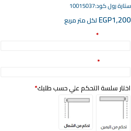
ستارة رول كود:10015037
EGP
1,200
لكل متر مربع
العرض(سم)
*
الطول(سم)
*
اختار سلسة التحكم علي حسب طلبك
*