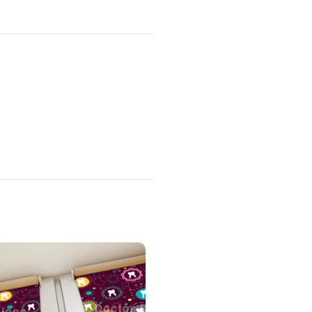
ستاير رول بلوك اوت
ستاير رول معاها ماكينة اصلية – 
منتجات ذات صلة