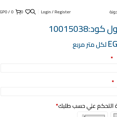
ونة
GP
0
/
0
0
Login / Register
ود:10015038
E
لكل متر مربع
)
*
*
ة التحكم علي حسب طلبك
*