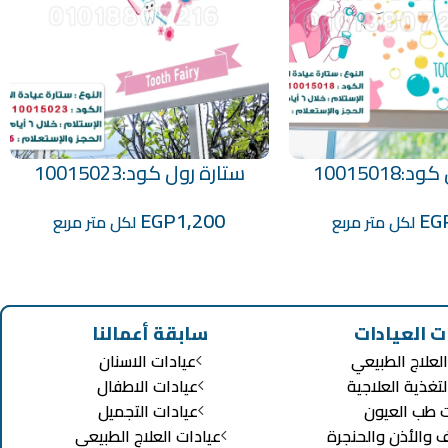
10015018
ستارة رول كود:10015023
Select Options
EGP
1,200
EG
لكل متر مربع
لكل متر مربع
ت العيادات
سابقة أعمالنا
لعلاج الطبيعي
عيادات الاسنان
لتغذية العلاجية
عيادات الاطفال
ت طب العيون
عيادات التجميل
ف والأذن والحنجرة
عيادات العلاج الطبيعي