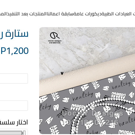
 العيادات الطبية
ديكورات عامة
سابقة اعمالنا
المنتجات بعد التنفيذ
المد
ستارة رول ك
GP
1,200
العرض(سم
الطول(سم)
اختار سلس