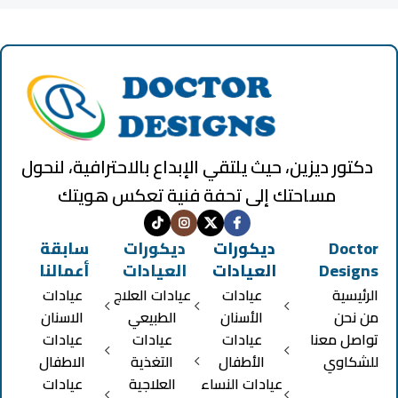
دكتور ديزين، حيث يلتقي الإبداع بالاحترافية، لنحول
مساحتك إلى تحفة فنية تعكس هويتك
Doctor
ديكورات
ديكورات
سابقة
Designs
العيادات
العيادات
أعمالنا
الرئيسية
عيادات
عيادات العلاج
عيادات
من نحن
الأسنان
الطبيعي
الاسنان
تواصل معنا
عيادات
عيادات
عيادات
للشكاوي
الأطفال
التغذية
الاطفال
عيادات النساء
العلاجية
عيادات