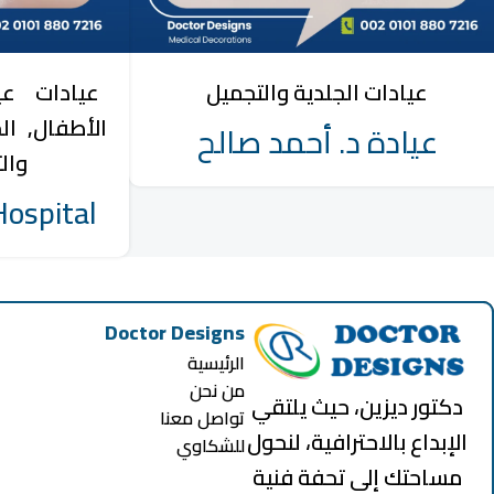
عيادات الجلدية والتجميل
عيادات
عي
الأطفال
ال
عيادة د. أحمد صالح
وال
Hospital
Doctor Designs
الرئيسية
من نحن
دكتور ديزين، حيث يلتقي
تواصل معنا
الإبداع بالاحترافية، لنحول
للشكاوي
مساحتك إلى تحفة فنية