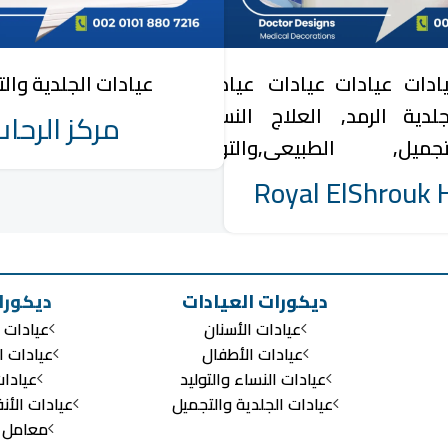
ادات
عيادات
عيادات
عيادات
عيادات الجلدية وال
جلدية
الرمد
العلاج
النساء
مركز الرحا
تجميل
الطبيعى
والتوليد
Royal ElShrouk 
ديكورات العيادات
ديكورا
عيادات الأسنان
عيادات ا
عيادات الأطفال
عيادات ا
عيادات النساء والتوليد
عيادا
عيادات الجلدية والتجميل
عيادات الأن
معامل ال