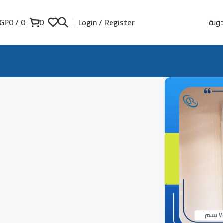
ونة
GP
0
/
0
0
Login / Register